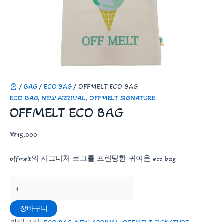
홈
/
BAG
/
ECO BAG
/ OFFMELT ECO BAG
ECO BAG
,
NEW ARRIVAL
,
OFFMELT SIGNATURE
OFFMELT ECO BAG
₩
15,000
offmelt의 시그니처 로고를 프린팅한 귀여운 eco bag
OFFMELT
ECO
BAG
장바구니
수