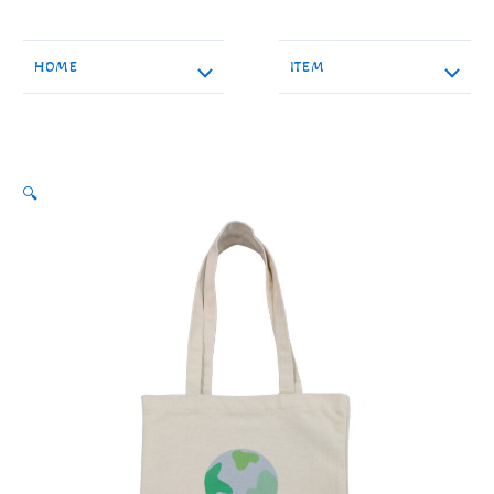
콘
텐
츠
HOME
ITEM
메
메
로
건
뉴
뉴
너
뛰
토
토
기
🔍
글
글