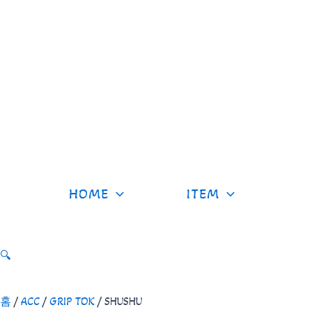
콘
텐
츠
로
건
너
뛰
기
HOME
ITEM
🔍
홈
/
ACC
/
GRIP TOK
/ SHUSHU